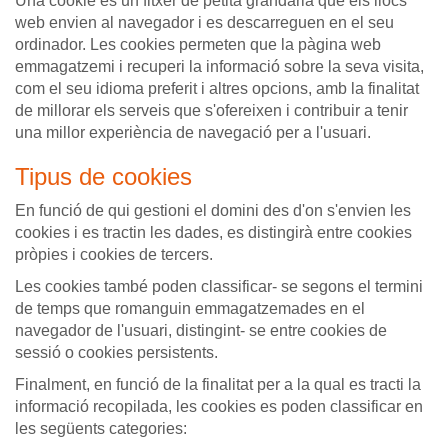
Una cookie és un fitxer de petita grandària que els llocs
web envien al navegador i es descarreguen en el seu
ordinador. Les cookies permeten que la pàgina web
emmagatzemi i recuperi la informació sobre la seva visita,
com el seu idioma preferit i altres opcions, amb la finalitat
de millorar els serveis que s'ofereixen i contribuir a tenir
una millor experiència de navegació per a l'usuari.
Tipus de cookies
En funció de qui gestioni el domini des d'on s'envien les
cookies i es tractin les dades, es distingirà entre cookies
pròpies i cookies de tercers.
Les cookies també poden classificar- se segons el termini
de temps que romanguin emmagatzemades en el
navegador de l'usuari, distingint- se entre cookies de
sessió o cookies persistents.
Finalment, en funció de la finalitat per a la qual es tracti la
informació recopilada, les cookies es poden classificar en
les següents categories: